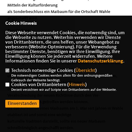
Mitteln der Kulturförderung
als Sonderbeschluss ein Maibaum für die Ortschaft Wahle
angeschafft wird.
Cookie Hinweis
Begründung:
Diese Webseite verwendet Cookies, die notwendig sind, um
Die endgültige Beratung und der Beschluss der überarbeiteten
die Webseite zu nutzen. Weiterhin verwenden wir Dienste
von Drittanbietern, die uns helfen, unser Webangebot zu
Kulturförderrichtlinie wurden durch den
verbessern (Website-Optmierung). Für die Verwendung
erneuten Erweiterungsantrag der SPD Vechelde vom 12.
bestimmter Dienste, benötigen wir Ihre Einwilligung. Ihre
Einwilligung können Sie jederzeit widerrufen. Weitere
November 2024 weiter verzögert.
Informationen finden Sie in unserer
Datenschutzerklärung
.
Ursprünglich wurde im Verwaltungsausschuss und erneut in der
Sitzung des Ausschusses für Kultur, Sport
Technisch notwendige Cookies (
Übersicht
)
und Generationen am 12. November die Absprache getroffen,
Die notwendigen Cookies werden allein für den ordnungsgemäßen
Gebrauch der Webseite benötigt.
dass Einzelentscheidungen zur Förderung
Cookies von Drittanbietern (
Hinweis
)
der Kultur in der Gemeinde Vechelde bereits vor der
Derzeit verzichten wir auf Scripte von Drittanbietern auf der Webseite.
Verabschiedung der neuen Richtlinie durch den Ver-
waltungsausschuss getroffen werden können.
Einverstanden
Da das Aufstellen eines Maibaums am 1. Mai seit Jahren in Wahle
etabliert ist und somit eine wichtige
kulturelle Tradition darstellt, sollte ein neuer Maibaum
schnellstmöglich angeschafft werden.