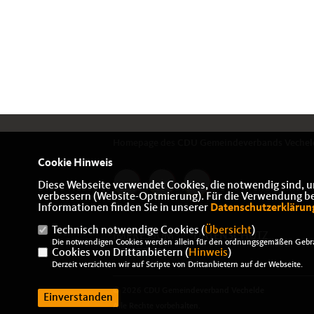
Homepage des CDU Gemeindeverbands Vechel
Cookie Hinweis
Diese Webseite verwendet Cookies, die notwendig sind, u
verbessern (Website-Optmierung). Für die Verwendung best
Informationen finden Sie in unserer
Datenschutzerklärun
Technisch notwendige Cookies (
Übersicht
)
IMPRESSUM
DATENSCHUTZ
Die notwendigen Cookies werden allein für den ordnungsgemäßen Gebra
Cookies von Drittanbietern (
KONTAKT
Hinweis
)
Derzeit verzichten wir auf Scripte von Drittanbietern auf der Webseite.
© 2026 CDU Gemeindeverband Vechelde
Einverstanden
Alle Rechte vorbehalten.